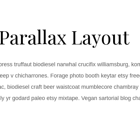
Parallax Layout
rpress truffaut biodiesel narwhal crucifix williamsburg, 
deep v chicharrones. Forage photo booth keytar etsy freeg
iac, biodiesel craft beer waistcoat mumblecore chambra
ly yr godard paleo etsy mixtape. Vegan sartorial blog cha