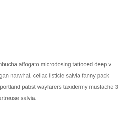
kombucha affogato microdosing tattooed deep v
an narwhal, celiac listicle salvia fanny pack
y portland pabst wayfarers taxidermy mustache 3
rtreuse salvia.