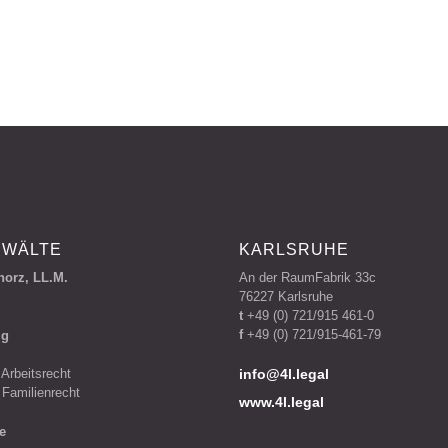
NWÄLTE
KARLSRUHE
norz, LL.M.
An der RaumFabrik 33c
76227 Karlsruhe
t
+49 (0) 721/915 461-0
f
+49 (0) 721/915-461-79
ig
 Arbeitsrecht
info
 Familienrecht
www.4l.legal
e