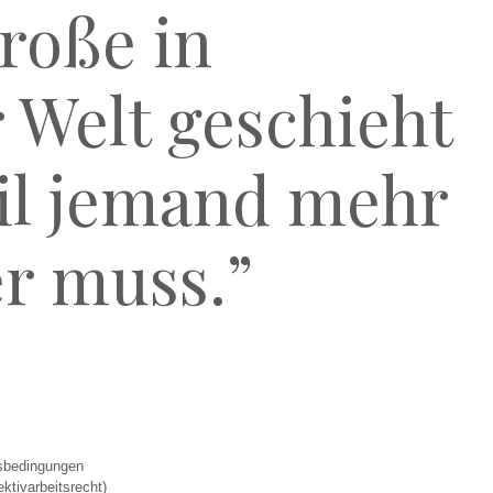
Große in
 Welt geschieht
il jemand mehr
er muss.”
sbedingungen
ektivarbeitsrecht)