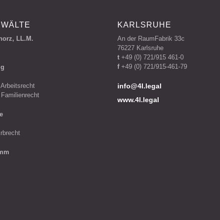
NWÄLTE
KARLSRUHE
norz, LL.M.
An der RaumFabrik 33c
76227 Karlsruhe
t
+49 (0) 721/915 461-0
f
+49 (0) 721/915-461-79
ig
 Arbeitsrecht
info
 Familienrecht
www.4l.legal
e
rbrecht
amm