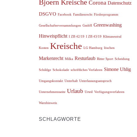
Bjoern Kreische
Corona
Datenschutz
DSGVO
Facebook
Familienrecht
Förderprogramm
Greenwashing
Gesellschafterversammlungen
GmbH
Hinweispflicht
I ZB 42/19
I ZB 43/19
Klimaneutral
Kreische
Kosten
LG Hamburg
löschen
Markenrecht
Resturlaub
Milka
Ritter Sport
Scheidung
Simone Uhlig
Schildge
Schokolade
schriftliches Verfahren
Umgangskontakt
Unterhalt
Unterlassungsanspruch
Urlaub
Unternehmensseite
Urteil
Verfügungsverfahren
Warnhinweis
SCHLAGWORTE