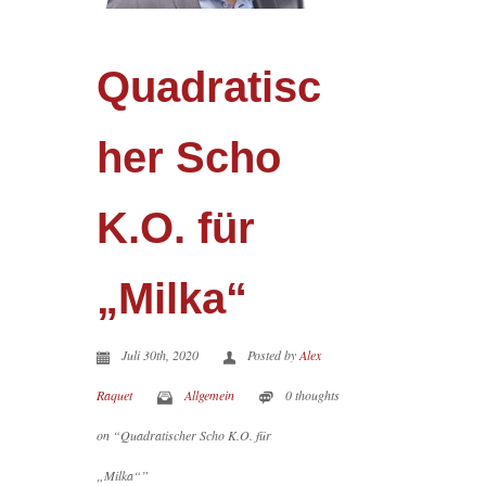
Quadratisc
her Scho
K.O. für
„Milka“
Juli 30th, 2020
Posted by
Alex
Raquet
Allgemein
0 thoughts
on “Quadratischer Scho K.O. für
„Milka“”