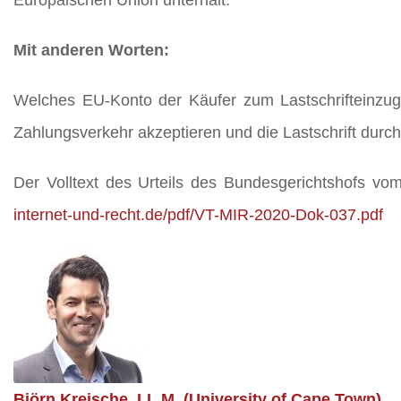
Europäischen Union unterhält.
Mit anderen Worten:
Welches EU-Konto der Käufer zum Lastschrifteinzug 
Zahlungsverkehr akzeptieren und die Lastschrift durch
Der Volltext des Urteils des Bundesgerichtshofs vom
internet-und-recht.de/pdf/VT-MIR-2020-Dok-037.pdf
Björn Kreische, LL.M. (University of Cape Town)