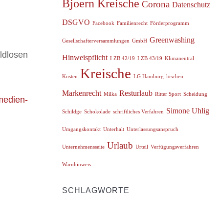
Bjoern Kreische
Corona
Datenschutz
DSGVO
Facebook
Familienrecht
Förderprogramm
Greenwashing
Gesellschafterversammlungen
GmbH
ldlosen
Hinweispflicht
I ZB 42/19
I ZB 43/19
Klimaneutral
Kreische
Kosten
LG Hamburg
löschen
Markenrecht
Resturlaub
Milka
Ritter Sport
Scheidung
/medien-
Simone Uhlig
Schildge
Schokolade
schriftliches Verfahren
Umgangskontakt
Unterhalt
Unterlassungsanspruch
Urlaub
Unternehmensseite
Urteil
Verfügungsverfahren
Warnhinweis
SCHLAGWORTE