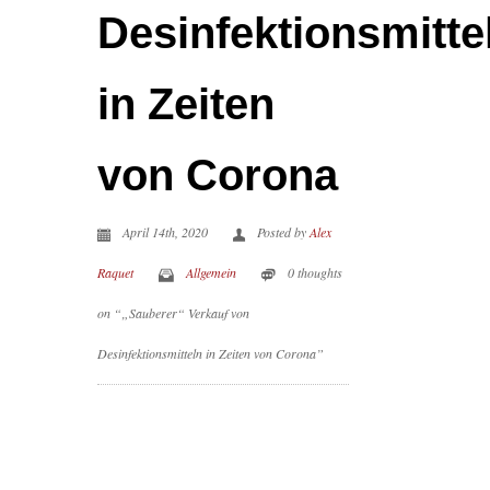
Desinfektionsmitte
in Zeiten
von Corona
April 14th, 2020
Posted by
Alex
Raquet
Allgemein
0 thoughts
on “„Sauberer“ Verkauf von
Desinfektionsmitteln in Zeiten von Corona”