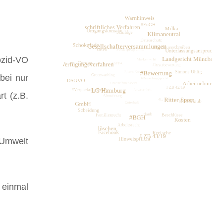
ozid-VO
bei nur
t (z.B.
 Umwelt
t einmal