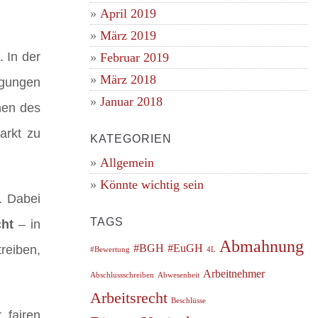
April 2019
März 2019
 In der
Februar 2019
März 2018
ügungen
Januar 2018
nen des
arkt zu
KATEGORIEN
Allgemein
Könnte wichtig sein
. Dabei
TAGS
ht
– in
Abmahnung
#BGH
#EuGH
reiben,
#Bewertung
4L
Arbeitnehmer
Abschlussschreiben
Abwesenheit
Arbeitsrecht
Beschlüsse
 fairen