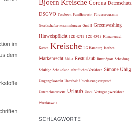
Bjoern Kreische
Corona
Datenschutz
DSGVO
Facebook
Familienrecht
Förderprogramm
Greenwashing
Gesellschafterversammlungen
GmbH
Hinweispflicht
I ZB 42/19
I ZB 43/19
Klimaneutral
tion im
Kreische
Kosten
LG Hamburg
löschen
aus dem
Markenrecht
Resturlaub
Milka
Ritter Sport
Scheidung
Simone Uhlig
Schildge
Schokolade
schriftliches Verfahren
Umgangskontakt
Unterhalt
Unterlassungsanspruch
kstoffe
Urlaub
Unternehmensseite
Urteil
Verfügungsverfahren
Warnhinweis
hriften
SCHLAGWORTE