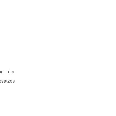
ng der
bsatzes