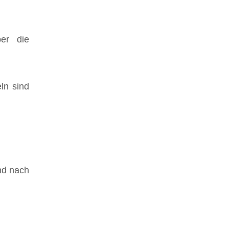
ber die
ln sind
nd nach