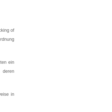
cking of
ordnung
ten ein
 deren
eise in