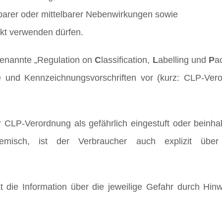
barer oder mittelbarer Nebenwirkungen sowie
ukt verwenden dürfen.
genannte „Regulation on
C
lassification,
L
abelling und
P
a
e und Kennzeichnungsvorschriften vor (kurz: CLP-Ver
r CLP-Verordnung als gefährlich eingestuft oder beinhal
misch, ist der Verbraucher auch explizit über
ie Information über die jeweilige Gefahr durch Hinw